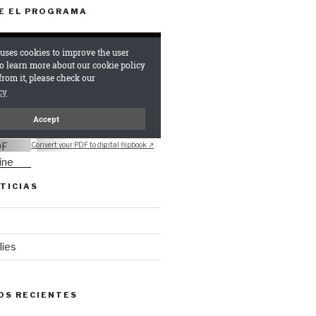
E EL PROGRAMA
Convert your PDF to digital flipbook ↗
TICIAS
lies
OS RECIENTES