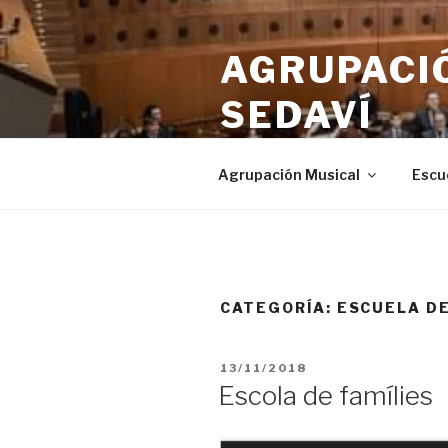
Saltar
al
AGRUPACIÓ
contenido
SEDAVÍ
Desde 1919
Agrupación Musical
Escu
CATEGORÍA:
ESCUELA D
PUBLICADO
13/11/2018
EL
Escola de famílies