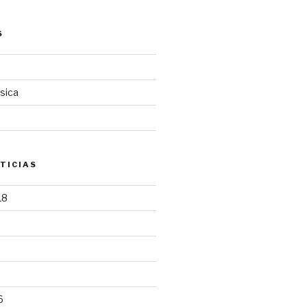
S
sica
TICIAS
18
6