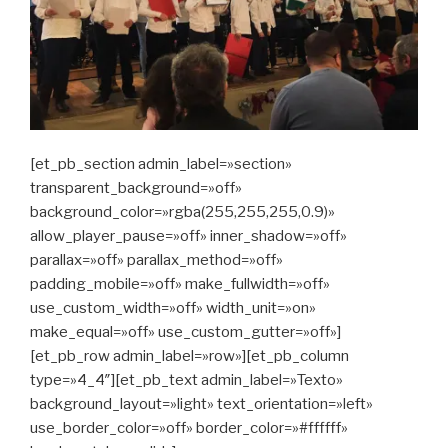
[et_pb_section admin_label=»section»
transparent_background=»off»
background_color=»rgba(255,255,255,0.9)»
allow_player_pause=»off» inner_shadow=»off»
parallax=»off» parallax_method=»off»
padding_mobile=»off» make_fullwidth=»off»
use_custom_width=»off» width_unit=»on»
make_equal=»off» use_custom_gutter=»off»]
[et_pb_row admin_label=»row»][et_pb_column
type=»4_4″][et_pb_text admin_label=»Texto»
background_layout=»light» text_orientation=»left»
use_border_color=»off» border_color=»#ffffff»