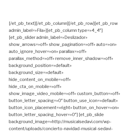
[/et_pb_text][/et_pb_column][/et_pb_row][et_pb_row
admin_label=»Fila»][et_pb_column type=»4_4″]
[et_pb_slider admin_label=»Deslizador»
show_arrows=»off» show_pagination=»off» auto=»on»
auto_ignore_hover=»on» parallax=»off»
parallax_method=»off» remove_inner_shadow=»off»
background_position=»default»
background_size=»default»
hide_content_on_mobile=»off»
hide_cta_on_mobile=»off»
show_image_video_mobile=»off» custom_button=»off»
button_letter_spacing=»0″ button_use_icon=»default»
button_icon_placement=»right» button_on_hover=»on»
button_letter_spacing_hover=»0″] [et_pb_slide
background_image=»http://musicalsedavi.com/wp-
content/uploads/concierto-navidad-musical-sedavi-