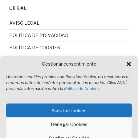
LEGAL
AVISO LEGAL
POLÍTICA DE PRIVACIDAD
POLÍTICA DE COOKIES
Gestionar consentimiento
Utilizamos cookies propias con finalidad técnica, no recabamos ni
cedemos datos de carácter personal de los usuarios. Clica AQUÍ,
para más información sobre la
Política de Cookies
.
DONDE ESTAMOS
Aceptar Cookies
Agrup. Musical Santa Cecilia
C/Musical, 17
46910
Sedaví, Valencia -
España
Teléfono: 963 751 094
Denegar Cookies
hola@musicalsedavi.com