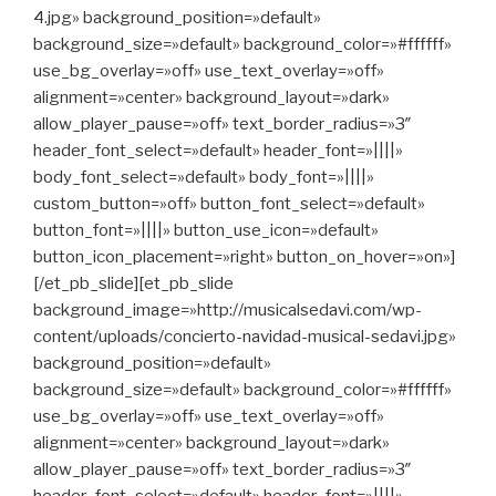
4.jpg» background_position=»default»
background_size=»default» background_color=»#ffffff»
use_bg_overlay=»off» use_text_overlay=»off»
alignment=»center» background_layout=»dark»
allow_player_pause=»off» text_border_radius=»3″
header_font_select=»default» header_font=»||||»
body_font_select=»default» body_font=»||||»
custom_button=»off» button_font_select=»default»
button_font=»||||» button_use_icon=»default»
button_icon_placement=»right» button_on_hover=»on»]
[/et_pb_slide][et_pb_slide
background_image=»http://musicalsedavi.com/wp-
content/uploads/concierto-navidad-musical-sedavi.jpg»
background_position=»default»
background_size=»default» background_color=»#ffffff»
use_bg_overlay=»off» use_text_overlay=»off»
alignment=»center» background_layout=»dark»
allow_player_pause=»off» text_border_radius=»3″
header_font_select=»default» header_font=»||||»