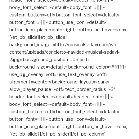
body_font_select=»default» body_font=»||||»
custom_button=»off» button_font_select=»default»
button_font=»||||» button_use_icon=»default»
button_icon_placement=»right» button_on_hover=»on»]
[/et_pb_slide][et_pb_slide
background_image=»http://musicalsedavi.com/wp-
content/uploads/concierto-navidad-musical-sedavi-
2.jpg» background_position=»default»
background_size=»default» background_color=»#ffffff»
use_bg_overlay=»off» use_text_overlay=»off»
alignment=»center» background_layout=»dark»
allow_player_pause=»off» text_border_radius=»3″
header_font_select=»default» header_font=»||||»
body_font_select=»default» body_font=»||||»
custom_button=»off» button_font_select=»default»
button_font=»||||» button_use_icon=»default»
button_icon_placement=»right» button_on_hover=»on»]
[/et_pb_slide] [/et_pb_slider][/et_pb_column]