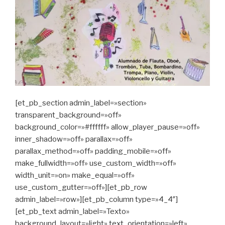
[et_pb_section admin_label=»section»
transparent_background=»off»
background_color=»#ffffff» allow_player_pause=»off»
inner_shadow=»off» parallax=»off»
parallax_method=»off» padding_mobile=»off»
make_fullwidth=»off» use_custom_width=»off»
width_unit=»on» make_equal=»off»
use_custom_gutter=»off»][et_pb_row
admin_label=»row»][et_pb_column type=»4_4″]
[et_pb_text admin_label=»Texto»
background_layout=»light» text_orientation=»left»