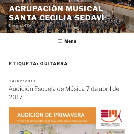
Saltar
AGRUPACIÓN MUSICAL
al
SANTA CECILIA SEDAVÍ
contenido
Desde 1919
Menú
ETIQUETA:
GUITARRA
PUBLICADO
14/02/2017
EL
Audición Escuela de Música 7 de abril de
2017