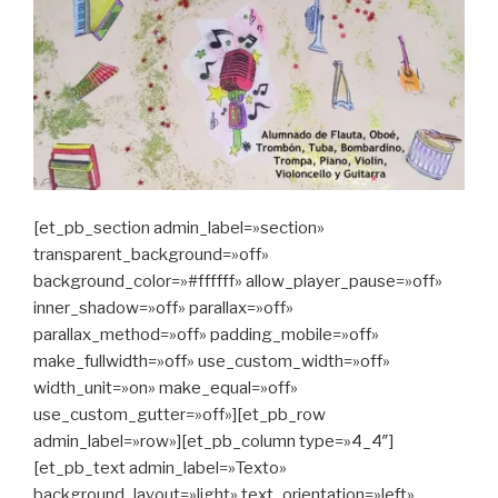
[et_pb_section admin_label=»section»
transparent_background=»off»
background_color=»#ffffff» allow_player_pause=»off»
inner_shadow=»off» parallax=»off»
parallax_method=»off» padding_mobile=»off»
make_fullwidth=»off» use_custom_width=»off»
width_unit=»on» make_equal=»off»
use_custom_gutter=»off»][et_pb_row
admin_label=»row»][et_pb_column type=»4_4″]
[et_pb_text admin_label=»Texto»
background_layout=»light» text_orientation=»left»