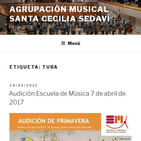
Saltar
AGRUPACIÓN MUSICAL
al
SANTA CECILIA SEDAVÍ
contenido
Desde 1919
Menú
ETIQUETA:
TUBA
PUBLICADO
14/02/2017
EL
Audición Escuela de Música 7 de abril de
2017